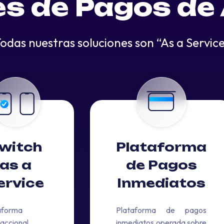
es de
Pagos
de
odas nuestras soluciones son “As a Servic
witch
Plataforma
as a
de Pagos
ervice
Inmediatos
aforma
Plataforma de pagos
saccional
inmediatos operada sobre