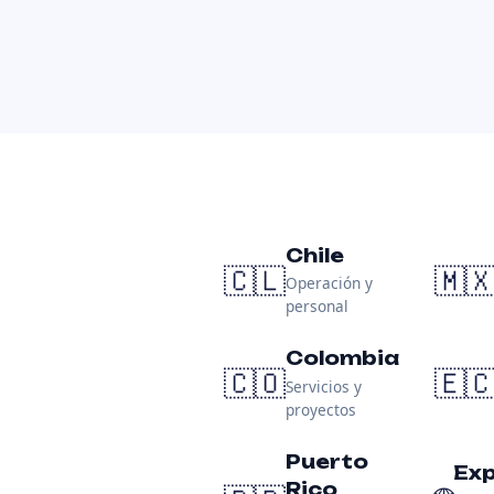
Chile
🇨🇱
🇲
Operación y
personal
Colombia
🇨🇴
🇪
Servicios y
proyectos
Puerto
Ex
Rico