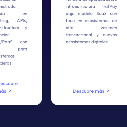
nistrada
infraestructura TrafPay
sada en
bajo modelo SaaS con
ching, APIs,
foco en ecosistemas de
aestructura y
alto volumen
ación
transaccional y nuevos
S/PaaS con
ecosistemas digitales.
As para
istemas
cieros.
escubre
más
Descubre más