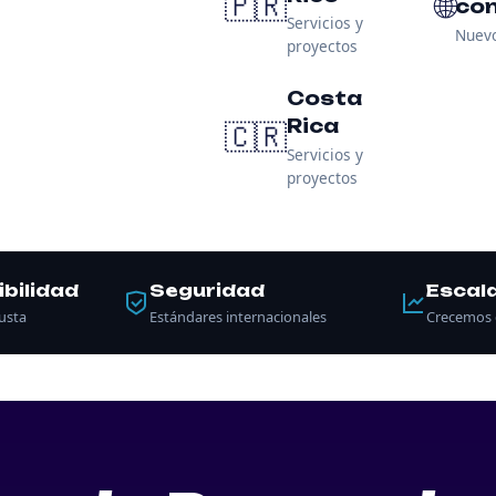
🇵🇷
🌐
con
Servicios y
Nuev
proyectos
Costa
Rica
🇨🇷
Servicios y
proyectos
ibilidad
Seguridad
Escala
busta
Estándares internacionales
Crecemos 