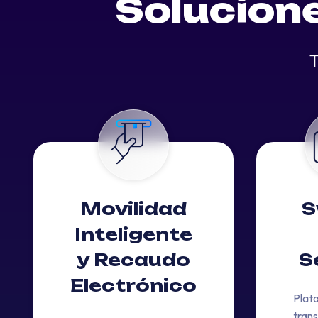
Solucion
T
Movilidad
S
Inteligente
y Recaudo
S
Electrónico
Plat
tran