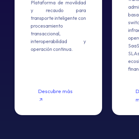
Plataforma de movilidad
admi
y recaudo para
ba
transporte inteligente con
swit
procesamiento
infr
transaccional,
oper
interoperabilidad y
Saa
operación continua.
SL
ecos
finan
Descubre más
D